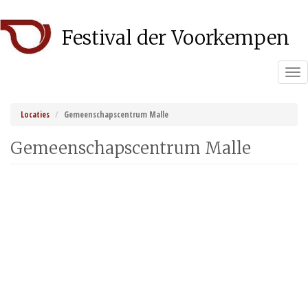
Overslaan
Festival der Voorkempen
en
naar
de
Tog
inhoud
nav
gaan
Locaties
Gemeenschapscentrum Malle
Gemeenschapscentrum Malle