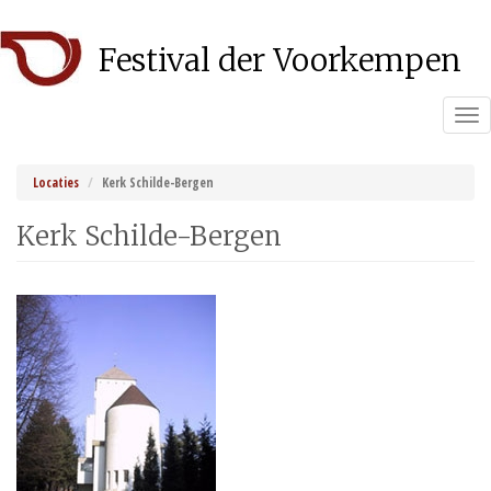
Overslaan
Festival der Voorkempen
en
naar
de
Tog
inhoud
nav
gaan
Locaties
Kerk Schilde-Bergen
Kerk Schilde-Bergen